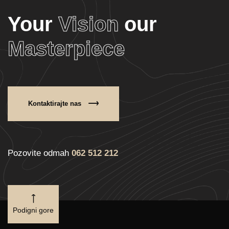
Your
Vision
our
Masterpiece
Kontaktirajte nas
Pozovite odmah
062 512 212
Podigni gore